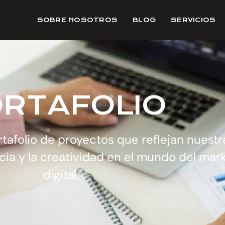
SOBRE NOSOTROS
BLOG
SERVICIOS
RTAFOLIO
tafolio de proyectos que reflejan nuestr
cia y la creatividad en el mundo del mar
digital.