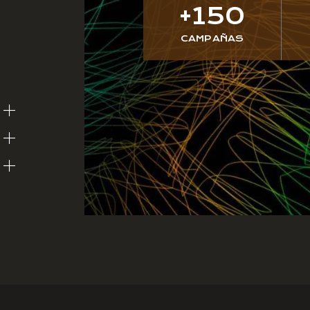
+
150
CAMPAÑAS