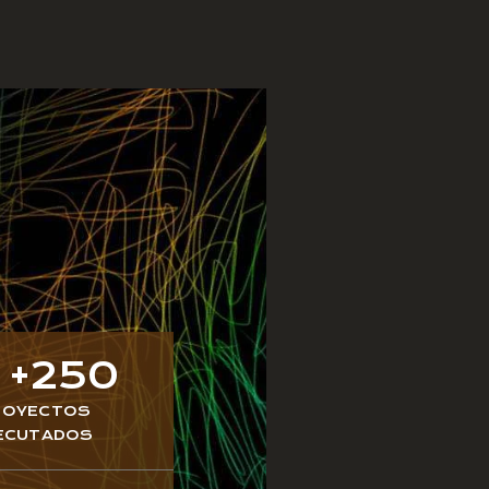
+
250
ROYECTOS
JECUTADOS