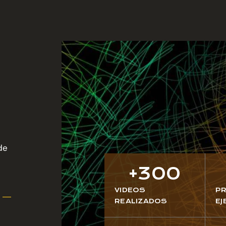
de
+
300
VIDEOS
P
REALIZADOS
E